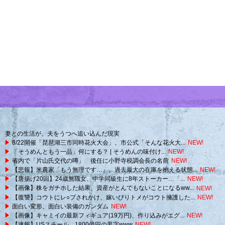
妻との生活が、夫をうつへ追い込んだ現実
8/22開催「琵琶湖三市同時花火大会」、市公式「そんな花火大...
NEW!
「そうめんともう一品」何にする？ | そうめんの味付け...
NEW!
省内で「片山氏交代の噂」 後任に小野寺税調会長の名前
NEW!
【悲報】米農家「もう無理です…」。過去最大の在庫を抱える状態...
NEW!
【唐揚げ20回】24歳無職女、中学同級生に8年ストーカー…「...
NEW!
【画像】株をガチホした結果、資産がとんでもないことになるww...
NEW!
【復讐】コウトにレ○プされかけ、嫁いびりトメがコウト擁護した...
NEW!
面白い変形、面白い装備のガンダム
NEW!
【画像】キャミイの最新フィギュア(19万円)、作り込みがエグ...
NEW!
【速報】USスチール、1800億円の黒字www
NEW!