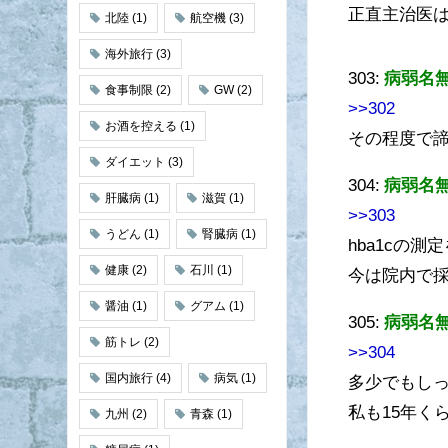
正直主治医
北陸
(1)
航空機
(3)
海外旅行
(3)
303:
病弱名
食事制限
(2)
GW
(2)
>>302
お酒を控える
(1)
その程度で
ダイエット
(3)
304:
病弱名
肝臓病
(1)
滋賀
(1)
>>303
うどん
(1)
腎臓病
(1)
hba1cの
健康
(2)
石川
(1)
今は院内で
醤油
(1)
グアム
(1)
305:
病弱名
筋トレ
(2)
>>304
国内旅行
(4)
病気
(1)
多少でもし
私も15年く
九州
(2)
青森
(1)