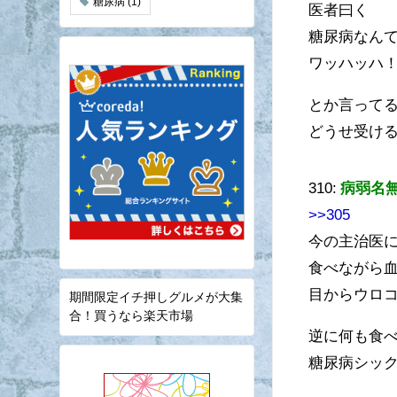
糖尿病
(1)
医者曰く
糖尿病なん
ワッハッハ
とか言って
どうせ受け
310:
病弱名
>>305
今の主治医
食べながら
目からウロ
期間限定イチ押しグルメが大集
合！買うなら楽天市場
逆に何も食
糖尿病シッ