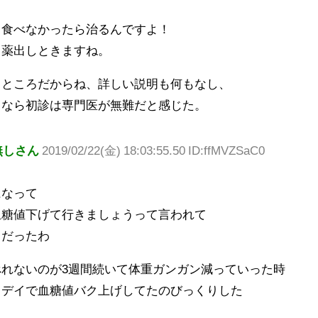
て食べなかったら治るんですよ！
！薬出しときますね。
るところだからね、詳しい説明も何もなし、
るなら初診は専門医が無難だと感じた。
無しさん
2019/02/22(金) 18:03:55.50 ID:ffMVZSaC0
になって
血糖値下げて行きましょうって言われて
コだったわ
べれないのが3週間続いて体重ガンガン減っていった時
クデイで血糖値バク上げしてたのびっくりした