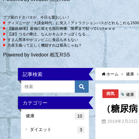
ブブ家のドタバタが、今日も愛おしい！
ディズニーが「大課金時代」に突入！アトラクションパスがどれもこれも150
【腹筋崩壊】最強に笑える面白画像、限界まで貼っていけｗｗｗ
【謎】つるの剛士、なんかキムタクっぽくなる…
すまん熊本やがコンビニに食品も水もない
共産主義って正しく機能すれば最高じゃね？
Powered by livedoor 相互RSS
記事検索
ホーム
健康
病気
健康
カテゴリー
（糖尿病
健康
10
2019年2月23日
ダイエット
3