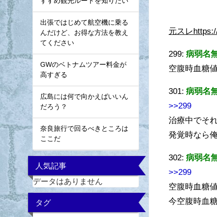
すすめ観光ルートを知りたい
出張ではじめて航空機に乗る
元スレhttps://r
んだけど、お得な方法を教え
てください
299:
病弱名
GWのベトナムツアー料金が
空腹時血糖値
高すぎる
301:
病弱名
広島には何で向かえばいいん
>>299
だろう？
治療中でそ
奈良旅行で回るべきところは
発覚時なら
ここだ
302:
病弱名
人気記事
>>299
データはありません
空腹時血糖値
今空腹時血糖
タグ