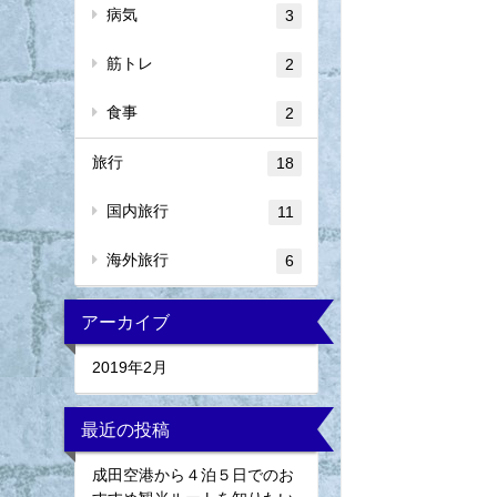
病気
3
筋トレ
2
食事
2
旅行
18
国内旅行
11
海外旅行
6
アーカイブ
2019年2月
最近の投稿
成田空港から４泊５日でのお