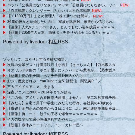
パッパ「公務員になりなさい」マッマ「公務員になりなさい」ワイ...
NEW!
「忍者戦隊カクレンジャー」とかいう元祖忍者戦隊
NEW!
【＋1300万円】まとめ管理人「株で勝つのは簡単」
NEW!
36歳の彼女と結婚したいのに、家族が猛反対。家族から信じられ...
【画像】人気Vチューバーさん、とんでもない姿を披露ｗｗｗｗｗ...
【悲報】2050年の日本、独身ボッチ祭りが現実になるとかｗｗ...
Powered by livedoor 相互RSS
ゾッとして、ほろりとする奇妙な物語。
次週の先輩ゲストは菅原咲月【小吉】【さっちゃん】【乃木坂スタ...
オズワルド伊藤の「ポニテ愛」にメンバーから悲鳴が…【乃木坂ス...
【悲報】夏の甲子園、ベンチ全員外国人やんけ！
おジャ魔女どれみ：YouTubeで全51話配信 関弘美P「フ...
三大アイドルアニメ、決まる
深夜アニメは2006～2014年までが頂点
『この先、アメリカ合衆国憲法通用しません』 第二次独立戦争勃...
【みだら】自宅で男子中学生にみだらな行為、会社員の40歳女を...
【爆破】金与正氏の警告から３日ぶりに…北、南北連絡事務所を爆...
【画像】俺ニート、餃子の王将で爆食ｗｗｗｗｗｗｗｗ
イカの塩辛って過小評価されすぎやろ…
【朗報】春休みニートワイ、インドカレー屋へ
Powered by livedoor 相互RSS