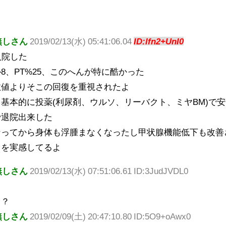
無しさん
2019/02/13(水) 05:41:06.04
ID:lfn2+UnI0
入院した
8、PT%25、このへんが特に酷かった
数値よりそこの回復を重視されたよ
基本的に投薬(利尿剤、ウルソ、リーバクト、ミヤBM)で
で退院出来した
なってから身体も浮腫まなくなったし甲状腺機能低下も改善
さを実感してるよ
無しさん
2019/02/13(水) 07:51:06.61 ID:3JudJVDL0
ょ？
無しさん
2019/02/09(土) 20:47:10.80 ID:5O9+oAwx0