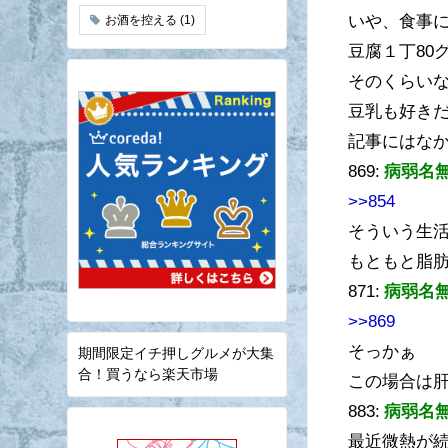
いや、食事
お酒を控える
(1)
豆腐１丁80
そのくらい
豆乳も好き
記事にはな
869:
病弱名
>>854
そういう生
もともと脂
871:
病弱名
>>869
そっかぁ
期間限定イチ押しグルメが大集
合！買うなら楽天市場
この場合は
883:
病弱名
最近微熱が