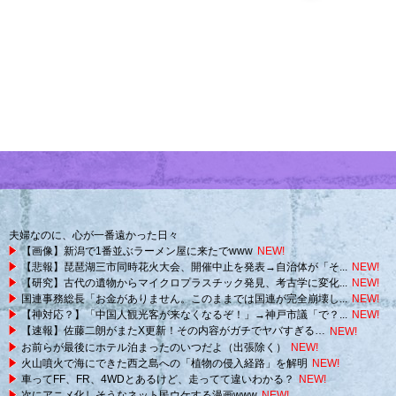
夫婦なのに、心が一番遠かった日々
【画像】新潟で1番並ぶラーメン屋に来たでwww
NEW!
【悲報】琵琶湖三市同時花火大会、開催中止を発表→自治体が「そ...
NEW!
【研究】古代の遺物からマイクロプラスチック発見、考古学に変化...
NEW!
国連事務総長「お金がありません。このままでは国連が完全崩壊し...
NEW!
【神対応？】「中国人観光客が来なくなるぞ！」→神戸市議「で？...
NEW!
【速報】佐藤二朗がまたX更新！その内容がガチでヤバすぎる…
NEW!
お前らが最後にホテル泊まったのいつだよ（出張除く）
NEW!
火山噴火で海にできた西之島への「植物の侵入経路」を解明
NEW!
車ってFF、FR、4WDとあるけど、走ってて違いわかる？
NEW!
次にアニメ化しそうなネット民ウケする漫画www
NEW!