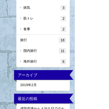
病気
3
筋トレ
2
食事
2
旅行
18
国内旅行
11
海外旅行
6
アーカイブ
2019年2月
最近の投稿
成田空港から４泊５日でのお