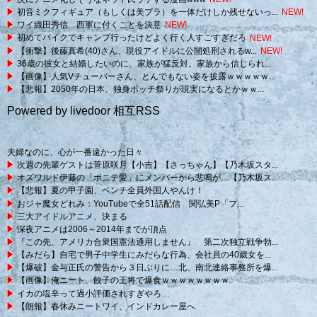
初音ミクフィギュア（もしくは美プラ）を一体だけしか残せないっ...
NEW!
ワイ織田秀信 西軍に付くことを決意
NEW!
初めてバイクでキャンプ行ったけどよく行く人すごすぎだろ
NEW!
【衝撃】後藤真希(40)さん、現役アイドルに公開処刑されるw...
NEW!
36歳の彼女と結婚したいのに、家族が猛反対。家族から信じられ...
【画像】人気Vチューバーさん、とんでもない姿を披露ｗｗｗｗｗ...
【悲報】2050年の日本、独身ボッチ祭りが現実になるとかｗｗ...
Powered by livedoor 相互RSS
夫婦なのに、心が一番遠かった日々
次週の先輩ゲストは菅原咲月【小吉】【さっちゃん】【乃木坂スタ...
オズワルド伊藤の「ポニテ愛」にメンバーから悲鳴が…【乃木坂ス...
【悲報】夏の甲子園、ベンチ全員外国人やんけ！
おジャ魔女どれみ：YouTubeで全51話配信 関弘美P「フ...
三大アイドルアニメ、決まる
深夜アニメは2006～2014年までが頂点
『この先、アメリカ合衆国憲法通用しません』 第二次独立戦争勃...
【みだら】自宅で男子中学生にみだらな行為、会社員の40歳女を...
【爆破】金与正氏の警告から３日ぶりに…北、南北連絡事務所を爆...
【画像】俺ニート、餃子の王将で爆食ｗｗｗｗｗｗｗｗ
イカの塩辛って過小評価されすぎやろ…
【朗報】春休みニートワイ、インドカレー屋へ