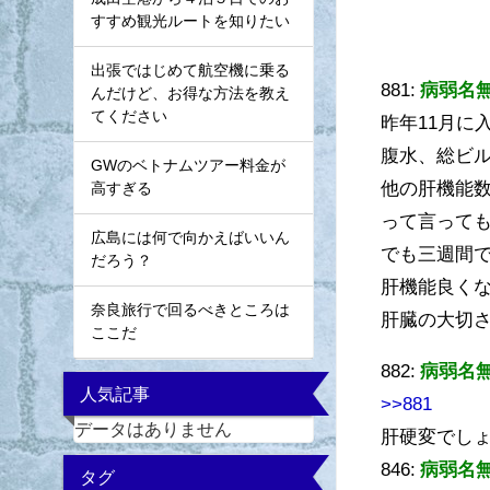
すすめ観光ルートを知りたい
出張ではじめて航空機に乗る
881:
病弱名
んだけど、お得な方法を教え
てください
昨年11月に
腹水、総ビル
GWのベトナムツアー料金が
他の肝機能
高すぎる
って言っても
広島には何で向かえばいいん
でも三週間
だろう？
肝機能良く
奈良旅行で回るべきところは
肝臓の大切
ここだ
882:
病弱名
人気記事
>>881
データはありません
肝硬変でし
846:
病弱名
タグ