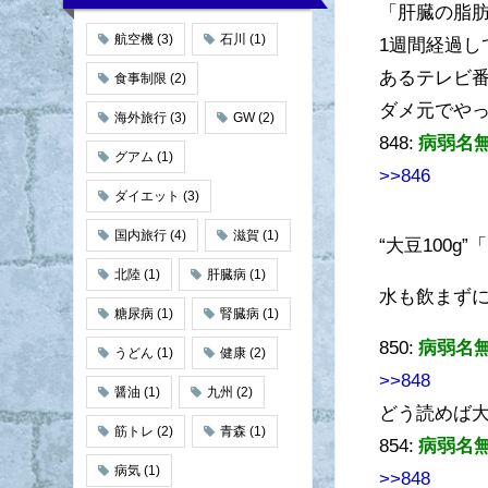
「肝臓の脂肪
航空機
(3)
石川
(1)
1週間経過し
あるテレビ
食事制限
(2)
ダメ元でや
海外旅行
(3)
GW
(2)
848:
病弱名
グアム
(1)
>>846
ダイエット
(3)
国内旅行
(4)
滋賀
(1)
“大豆100
北陸
(1)
肝臓病
(1)
水も飲まずに
糖尿病
(1)
腎臓病
(1)
850:
病弱名
うどん
(1)
健康
(2)
>>848
醤油
(1)
九州
(2)
どう読めば
筋トレ
(2)
青森
(1)
854:
病弱名
病気
(1)
>>848