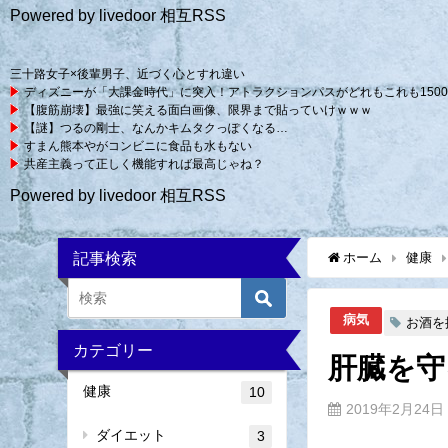
Powered by livedoor 相互RSS
三十路女子×後輩男子、近づく心とすれ違い
ディズニーが「大課金時代」に突入！アトラクションパスがどれもこれも150
【腹筋崩壊】最強に笑える面白画像、限界まで貼っていけｗｗｗ
【謎】つるの剛士、なんかキムタクっぽくなる…
すまん熊本やがコンビニに食品も水もない
共産主義って正しく機能すれば最高じゃね？
Powered by livedoor 相互RSS
記事検索
ホーム
健康
病気
お酒を
カテゴリー
肝臓を守
健康
10
2019年2月24日
ダイエット
3