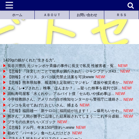
ホーム
ＡＢＯＵＴ
お問い合わせ
ＲＳＳ
1420gの娘がくれた“生きる力”。
長谷川豊氏 元ジャンポケ斉藤の事件に長文で私見 性被害者・冤...
NEW!
【悲報】「注文したことで欲求が満たされた」ジャンプグッズ43...
NEW!
【朗報】イギリス、タバコ販売禁止法案を可決www
NEW!
【悲報】熊本県知事、報道陣土足取材にマジギレ「遺族や被災者か...
NEW!
まん「レ●プされた」検事「ほんまか？」→疑った検事を裁判で訴...
NEW!
回転寿司屋客「水くれや」 アルバイト僕「セルf(いや揉め事は...
NEW!
小学校教師さん、アメリカの自ポ検知センターから警視庁に連絡さ...
NEW!
インコを見せてあげたおじいさん、捕まる
NEW!
【悲報】福田雄一「新ケロロに福田組が出ます！」→爆死ちいかわ...
NEW!
熊さん、人間が勝手に山壊した結果殺されてしまう…これ半分虐殺...
NEW!
プラモの出来がいいズゴック
NEW!
【悲報】ドル円、年末150円割れへwww
NEW!
初めて「バーキン」食べたんだけどさ
NEW!
【語ろう】好きなイギリスのミュージシャン