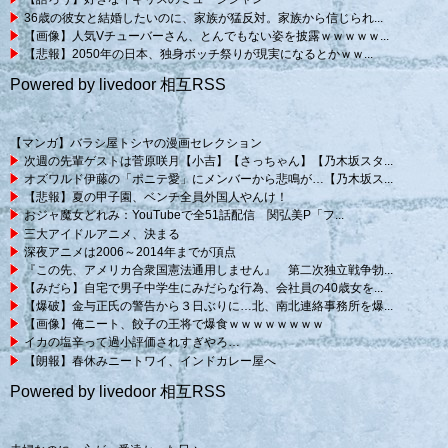
36歳の彼女と結婚したいのに、家族が猛反対。家族から信じられ...
【画像】人気Vチューバーさん、とんでもない姿を披露ｗｗｗｗｗ...
【悲報】2050年の日本、独身ボッチ祭りが現実になるとかｗｗ...
Powered by livedoor 相互RSS
【マンガ】バラシ屋トシヤの漫画セレクション
次週の先輩ゲストは菅原咲月【小吉】【さっちゃん】【乃木坂スタ...
オズワルド伊藤の「ポニテ愛」にメンバーから悲鳴が…【乃木坂ス...
【悲報】夏の甲子園、ベンチ全員外国人やんけ！
おジャ魔女どれみ：YouTubeで全51話配信 関弘美P「フ...
三大アイドルアニメ、決まる
深夜アニメは2006～2014年までが頂点
『この先、アメリカ合衆国憲法通用しません』 第二次独立戦争勃...
【みだら】自宅で男子中学生にみだらな行為、会社員の40歳女を...
【爆破】金与正氏の警告から３日ぶりに…北、南北連絡事務所を爆...
【画像】俺ニート、餃子の王将で爆食ｗｗｗｗｗｗｗｗ
イカの塩辛って過小評価されすぎやろ…
【朗報】春休みニートワイ、インドカレー屋へ
Powered by livedoor 相互RSS