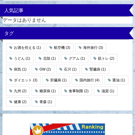
人気記事
データはありません
タグ
お酒を控える
(1)
航空機
(3)
海外旅行
(3)
うどん
(1)
北陸
(1)
グアム
(1)
筋トレ
(2)
病気
(1)
GW
(2)
石川
(1)
腎臓病
(1)
ダイエット
(3)
肝臓病
(1)
国内旅行
(4)
醤油
(1)
九州
(2)
糖尿病
(1)
食事制限
(2)
滋賀
(1)
健康
(2)
青森
(1)