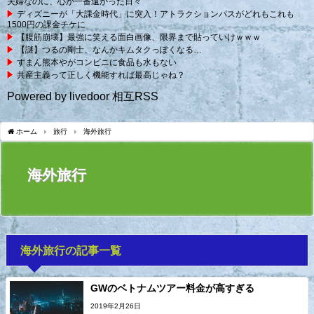
夫婦なのに、心が一番遠かった日々
ディズニーが「大課金時代」に突入！アトラクションパスがどれもこれも
1500円の課金チケに
【腹筋崩壊】最強に笑える面白画像、限界まで貼っていけｗｗｗ
【謎】つるの剛士、なんかキムタクっぽくなる…
すまん熊本やがコンビニに食品も水もない
共産主義って正しく機能すれば最高じゃね？
Powered by livedoor 相互RSS
ホーム
旅行
海外旅行
海外旅行
海外旅行の記事一覧
GWのベトナムツアー料金が高すぎる
2019年2月26日