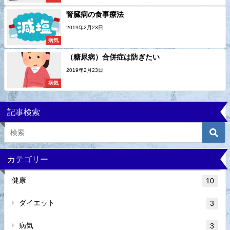
腎臓病の食事療法
2019年2月23日
病気
（糖尿病）合併症は防ぎたい
2019年2月23日
病気
記事検索
カテゴリー
健康
10
ダイエット
3
病気
3