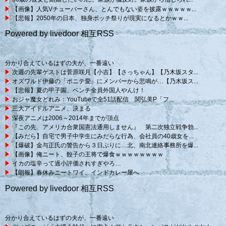
【画像】人気Vチューバーさん、とんでもない姿を披露ｗｗｗｗｗ...
【悲報】2050年の日本、独身ボッチ祭りが現実になるとかｗｗ...
Powered by livedoor 相互RSS
分かり合えているはずの夫が、一番遠い
次週の先輩ゲストは菅原咲月【小吉】【さっちゃん】【乃木坂スタ...
オズワルド伊藤の「ポニテ愛」にメンバーから悲鳴が…【乃木坂ス...
【悲報】夏の甲子園、ベンチ全員外国人やんけ！
おジャ魔女どれみ：YouTubeで全51話配信 関弘美P「フ...
三大アイドルアニメ、決まる
深夜アニメは2006～2014年までが頂点
『この先、アメリカ合衆国憲法通用しません』 第二次独立戦争勃...
【みだら】自宅で男子中学生にみだらな行為、会社員の40歳女を...
【爆破】金与正氏の警告から３日ぶりに…北、南北連絡事務所を爆...
【画像】俺ニート、餃子の王将で爆食ｗｗｗｗｗｗｗｗ
イカの塩辛って過小評価されすぎやろ…
【朗報】春休みニートワイ、インドカレー屋へ
Powered by livedoor 相互RSS
分かり合えているはずの夫が、一番遠い