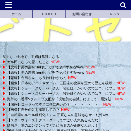
ホーム
ＡＢＯＵＴ
お問い合わせ
ＲＳＳ
知らない土地で、主婦は孤独になる
ガル民になって思ったこと
NEW!
【悲報】男の趣味Tier表、ガチでヤバすぎるwww
NEW!
【悲報】男の趣味Tier表、ガチでヤバすぎるwww
NEW!
【悲報】台風さん、もうわけわからん
NEW!
【画像】日本のアニメやゲーム、三国志の史実を歪めて歴史を破壊...
NEW!
【悲報】ショートスリーパーさん「寝たほうがいいのでは？」にブ...
NEW!
【悲報】ショートスリーパーさん「寝たほうがいいのでは？」にブ...
NEW!
海外の一番手Vグループ支配が「現地勢の自滅」によって一層深刻...
NEW!
【困惑】コーラって本当に体に悪いの？・・・・・・・・・
NEW!
【画像】自分の足を撮影してみた
NEW!
「自転車のルール厳罰化！」← 正直なんの意味もなかった件ww...
【スターウォーズ】グローグーってすごい人気あるんだな…
結局さ、車のエンジンってどこにあるのが正解なんだよ！
36歳の彼女と結婚したいのに、家族が猛反対。家族から信じられ...