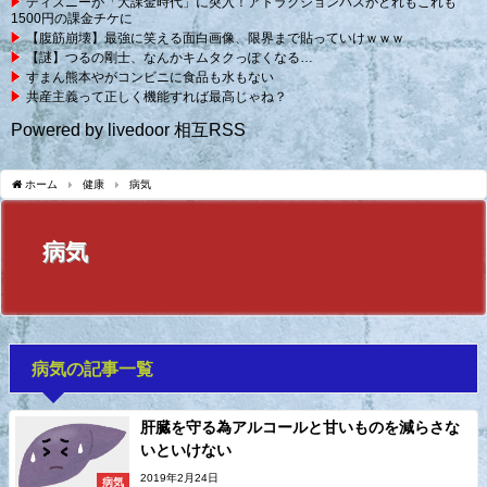
ディズニーが「大課金時代」に突入！アトラクションパスがどれもこれも
1500円の課金チケに
【腹筋崩壊】最強に笑える面白画像、限界まで貼っていけｗｗｗ
【謎】つるの剛士、なんかキムタクっぽくなる…
すまん熊本やがコンビニに食品も水もない
共産主義って正しく機能すれば最高じゃね？
Powered by livedoor 相互RSS
ホーム
健康
病気
病気
病気の記事一覧
肝臓を守る為アルコールと甘いものを減らさな
いといけない
2019年2月24日
病気