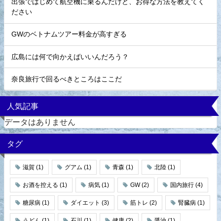
出張ではじめて航空機に乗るんだけど、お得な方法を教えてく
ださい
GWのベトナムツアー料金が高すぎる
広島には何で向かえばいいんだろう？
奈良旅行で回るべきところはここだ
人気記事
データはありません
タグ
滋賀
(1)
グアム
(1)
青森
(1)
北陸
(1)
お酒を控える
(1)
病気
(1)
GW
(2)
国内旅行
(4)
糖尿病
(1)
ダイエット
(3)
筋トレ
(2)
腎臓病
(1)
うどん
(1)
石川
(1)
健康
(2)
醤油
(1)